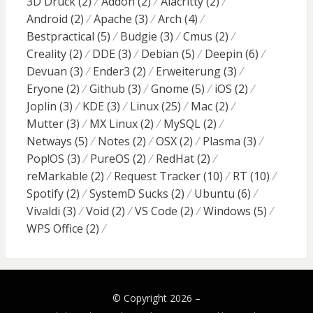
3D Druck
(2)
Addon
(2)
Alacritty
(2)
Android
(2)
Apache
(3)
Arch
(4)
Bestpractical
(5)
Budgie
(3)
Cmus
(2)
Creality
(2)
DDE
(3)
Debian
(5)
Deepin
(6)
Devuan
(3)
Ender3
(2)
Erweiterung
(3)
Eryone
(2)
Github
(3)
Gnome
(5)
iOS
(2)
Joplin
(3)
KDE
(3)
Linux
(25)
Mac
(2)
Mutter
(3)
MX Linux
(2)
MySQL
(2)
Netways
(5)
Notes
(2)
OSX
(2)
Plasma
(3)
Pop!OS
(3)
PureOS
(2)
RedHat
(2)
reMarkable
(2)
Request Tracker
(10)
RT
(10)
Spotify
(2)
SystemD Sucks
(2)
Ubuntu
(6)
Vivaldi
(3)
Void
(2)
VS Code
(2)
Windows
(5)
WPS Office
(2)
© Copyright 2026 –