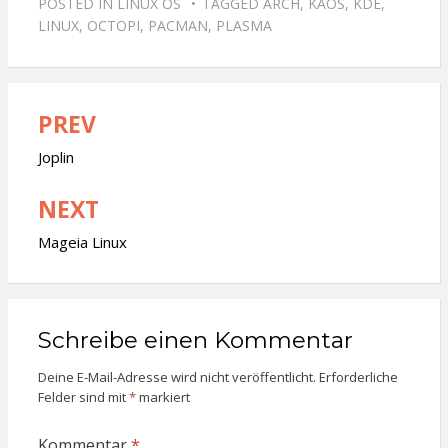
POSTED IN
LINUX OS
TAGGED
ARCH
,
KAOS
,
KDE
,
LINUX
,
OCTOPI
,
PACMAN
,
PLASMA
PREV
Beitragsnavigation
Joplin
NEXT
Mageia Linux
Schreibe einen Kommentar
Deine E-Mail-Adresse wird nicht veröffentlicht.
Erforderliche
Felder sind mit
*
markiert
Kommentar
*