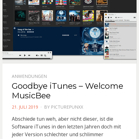
ANWENDUNGEN
Goodbye iTunes – Welcome
MusicBee
POSTED
21. JULI 2019
BY
PICTUREPUNXX
ON
Abschiede tun weh, aber nicht dieser, ist die
Software iTunes in den letzten Jahren doch mit
jeder Version schlechter und schlimmer