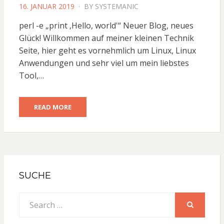
POSTED
16. JANUAR 2019
BY
SYSTEMANIC
ON
perl -e „print ‚Hello, world'“ Neuer Blog, neues
Glück! Willkommen auf meiner kleinen Technik
Seite, hier geht es vornehmlich um Linux, Linux
Anwendungen und sehr viel um mein liebstes
Tool,…
READ MORE
SUCHE
Search
for:
SEARCH