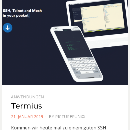
ANWENDUNGEN
Termius
POSTED
21. JANUAR 2019
BY
PICTUREPUNXX
ON
Kommen wir heute mal zu einem guten SSH