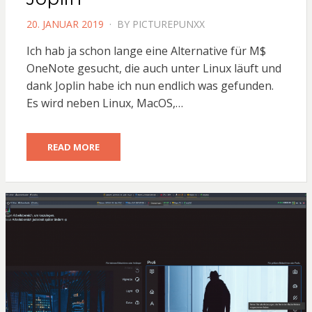
POSTED
20. JANUAR 2019
BY
PICTUREPUNXX
ON
Ich hab ja schon lange eine Alternative für M$
OneNote gesucht, die auch unter Linux läuft und
dank Joplin habe ich nun endlich was gefunden.
Es wird neben Linux, MacOS,…
READ MORE