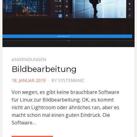
ANWENDUNGEN
Bildbearbeitung
POSTED
18. JANUAR 2019
BY
SYSTEMANIC
ON
Von wegen, es gibt keine brauchbare Software
für Linux zur Bildbearbeitung. OK, es kommt
nicht an Lightroom oder ähnliches ran, aber es
macht schon mal einen guten Eindruck. Die
Software…