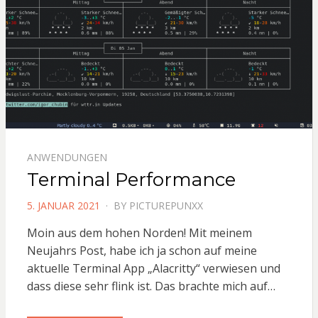
ANWENDUNGEN
Terminal Performance
POSTED
5. JANUAR 2021
BY
PICTUREPUNXX
ON
Moin aus dem hohen Norden! Mit meinem
Neujahrs Post, habe ich ja schon auf meine
aktuelle Terminal App „Alacritty“ verwiesen und
dass diese sehr flink ist. Das brachte mich auf…