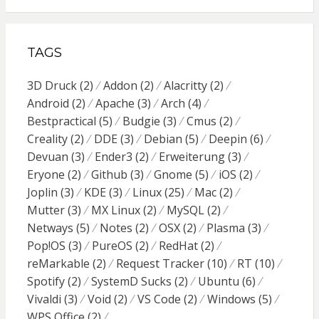
TAGS
3D Druck
(2)
Addon
(2)
Alacritty
(2)
Android
(2)
Apache
(3)
Arch
(4)
Bestpractical
(5)
Budgie
(3)
Cmus
(2)
Creality
(2)
DDE
(3)
Debian
(5)
Deepin
(6)
Devuan
(3)
Ender3
(2)
Erweiterung
(3)
Eryone
(2)
Github
(3)
Gnome
(5)
iOS
(2)
Joplin
(3)
KDE
(3)
Linux
(25)
Mac
(2)
Mutter
(3)
MX Linux
(2)
MySQL
(2)
Netways
(5)
Notes
(2)
OSX
(2)
Plasma
(3)
Pop!OS
(3)
PureOS
(2)
RedHat
(2)
reMarkable
(2)
Request Tracker
(10)
RT
(10)
Spotify
(2)
SystemD Sucks
(2)
Ubuntu
(6)
Vivaldi
(3)
Void
(2)
VS Code
(2)
Windows
(5)
WPS Office
(2)