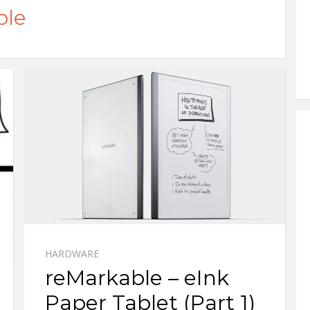
ble
HARDWARE
reMarkable – eInk
Paper Tablet (Part 1)