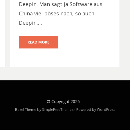
Deepin. Man sagt ja Software aus
China viel böses nach, so auch
Deepin,…
READ MORE
© Copyright 2026 –
Bezel Theme by
SimpleFreeThemes
⋅
Powered by
WordPress