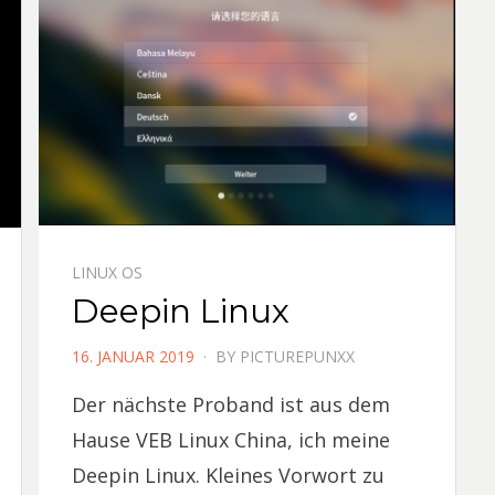
LINUX OS
Deepin Linux
POSTED
16. JANUAR 2019
BY
PICTUREPUNXX
ON
Der nächste Proband ist aus dem
Hause VEB Linux China, ich meine
Deepin Linux. Kleines Vorwort zu