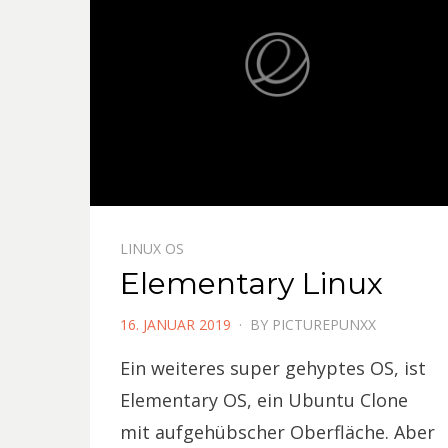
LINUX OS
Elementary Linux
POSTED
16. JANUAR 2019
BY
PICTUREPUNXX
ON
Ein weiteres super gehyptes OS, ist
Elementary OS, ein Ubuntu Clone
mit aufgehübscher Oberfläche. Aber