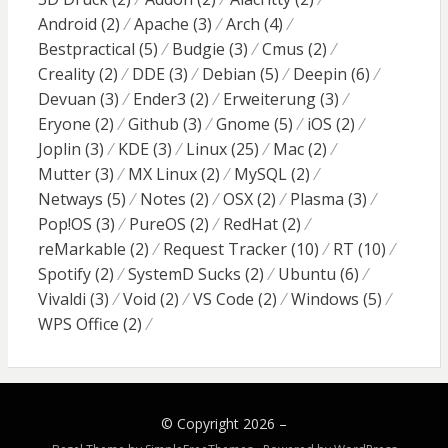
Android
(2)
Apache
(3)
Arch
(4)
Bestpractical
(5)
Budgie
(3)
Cmus
(2)
Creality
(2)
DDE
(3)
Debian
(5)
Deepin
(6)
Devuan
(3)
Ender3
(2)
Erweiterung
(3)
Eryone
(2)
Github
(3)
Gnome
(5)
iOS
(2)
Joplin
(3)
KDE
(3)
Linux
(25)
Mac
(2)
Mutter
(3)
MX Linux
(2)
MySQL
(2)
Netways
(5)
Notes
(2)
OSX
(2)
Plasma
(3)
Pop!OS
(3)
PureOS
(2)
RedHat
(2)
reMarkable
(2)
Request Tracker
(10)
RT
(10)
Spotify
(2)
SystemD Sucks
(2)
Ubuntu
(6)
Vivaldi
(3)
Void
(2)
VS Code
(2)
Windows
(5)
WPS Office
(2)
© Copyright 2026 –