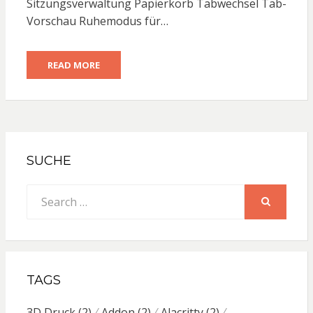
Sitzungsverwaltung Papierkorb Tabwechsel Tab-
Vorschau Ruhemodus für…
READ MORE
SUCHE
Search
for:
SEARCH
TAGS
3D Druck
(2)
Addon
(2)
Alacritty
(2)