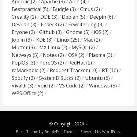
Android
(2)
Apache
(3)
Arch
(4)
Bestpractical
(5)
Budgie
(3)
Cmus
(2)
Creality
(2)
DDE
(3)
Debian
(5)
Deepin
(6)
Devuan
(3)
Ender3
(2)
Erweiterung
(3)
Eryone
(2)
Github
(3)
Gnome
(5)
iOS
(2)
Joplin
(3)
KDE
(3)
Linux
(25)
Mac
(2)
Mutter
(3)
MX Linux
(2)
MySQL
(2)
Netways
(5)
Notes
(2)
OSX
(2)
Plasma
(3)
Pop!OS
(3)
PureOS
(2)
RedHat
(2)
reMarkable
(2)
Request Tracker
(10)
RT
(10)
Spotify
(2)
SystemD Sucks
(2)
Ubuntu
(6)
Vivaldi
(3)
Void
(2)
VS Code
(2)
Windows
(5)
WPS Office
(2)
© Copyright 2026 –
Bezel Theme by
SimpleFreeThemes
⋅
Powered by
WordPress