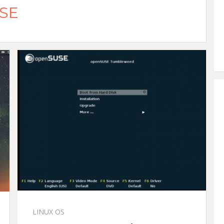
SE
LINUX OS